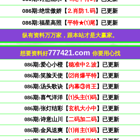
086期:绝世傲娇【
⒉肖防⒈码
】已更新
086期:福星高照【
平特★⑴尾
】已更新
纵有资料万万家，跟本站才是大赢家。
777421.com
想要资料好
你要用心找
086期:
爱心小橙【
稳准中⒉波
】已更新
086期:
笑脸天使【
⑵肖爆平特
】已更新
086期:
汤头歌诀【
内幕③肖王
】已更新
086期:
喜气洋洋【
⑴头主⑴码
】已更新
086期:
张灯结彩【
玄机大小中
】已更新
086期:
诗意山川【
二码加二码
】已更新
086期:
金风送爽【
⑴肖主⑴码
】已更新