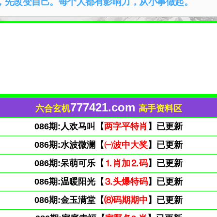
，先改变自己。每个人都有影响力，从小事做起。
777421.com
六合玄机
高手资料区
086期:人欢马叫【
两字平特肖
】已更新
086期:水波微澜【
㈠波中大奖
】已更新
086期:呆萌可乐【
⒈肖加⒉码
】已更新
086期:温暖阳光【
⒊头爆特码
】已更新
086期:金玉满堂【
⑻码期期中
】已更新