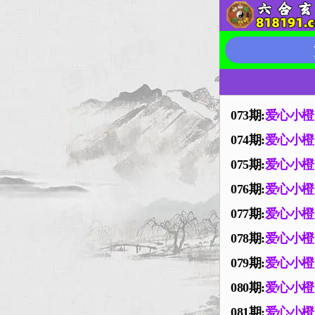
073期:
爱心小橙
074期:
爱心小橙
075期:
爱心小橙
076期:
爱心小橙
077期:
爱心小橙
078期:
爱心小橙
079期:
爱心小橙
080期:
爱心小橙
081期:
爱心小橙