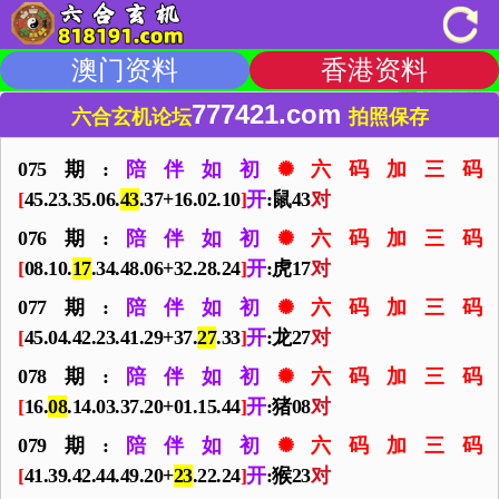
澳门资料
香港资料
777421.com
六合玄机论坛
拍照保存
075期:
陪伴如初
✺
六码加三码
[
45.23.35.06.
43
.37+16.02.10
]
开
:鼠43
对
076期:
陪伴如初
✺
六码加三码
[
08.10.
17
.34.48.06+32.28.24
]
开
:虎17
对
077期:
陪伴如初
✺
六码加三码
[
45.04.42.23.41.29+37.
27
.33
]
开
:龙27
对
078期:
陪伴如初
✺
六码加三码
[
16.
08
.14.03.37.20+01.15.44
]
开
:猪08
对
079期:
陪伴如初
✺
六码加三码
[
41.39.42.44.49.20+
23
.22.24
]
开
:猴23
对