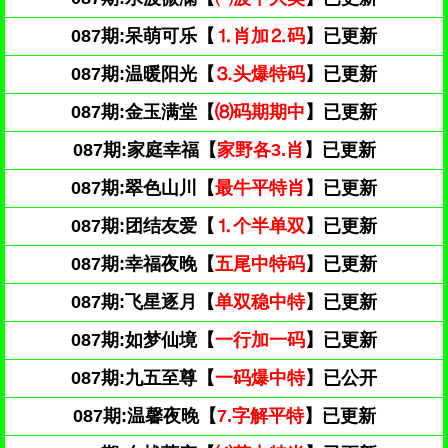
087期:呆萌可乐【
⒈肖加⒉码
】已更新
087期:温暖阳光【
⒊头爆特码
】已更新
087期:金玉满堂【
⑻码期期中
】已更新
087期:家庭幸福【
家野各3.肖
】已更新
087期:翠色山川【
最牛平特肖
】已更新
087期:团结友爱【
⒈个半单双
】已更新
087期:幸福夜晚【
五尾中特码
】已更新
087期:飞星逐月【
单双稳中特
】已更新
087期:如梦仙境【
一行加一码
】已更新
087期:九五至尊【
一码爆中特
】已公开
087期:温馨夜晚【
7.字解平特
】已更新