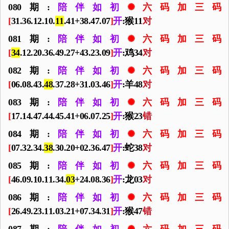
080期:
陪伴如初
✺
六码加三码
[
31.36.12.10.
11
.41+38.47.07
]
开
:猴11
对
081期:
陪伴如初
✺
六码加三码
[
34
.12.20.36.49.27+43.23.09
]
开
:鸡34
对
082期:
陪伴如初
✺
六码加三码
[
06.08.43.
48
.37.28+31.03.46
]
开
:羊48
对
083期:
陪伴如初
✺
六码加三码
[
17.14.47.44.45.41+06.07.25
]
开
:猴23
错
084期:
陪伴如初
✺
六码加三码
[
07.32.34.
38
.30.20+02.36.47
]
开
:蛇38
对
085期:
陪伴如初
✺
六码加三码
[
46.09.10.11.34.
03
+24.08.36
]
开
:龙03
对
086期:
陪伴如初
✺
六码加三码
[
26.49.23.11.03.21+07.34.31
]
开
:猴47
错