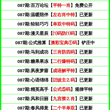
087期:百万论坛【
平特一肖
】免费公开
087期:温暖陪伴【
左右肖中特
】已更新
087期:轻轻巧巧【
单双中特码
】已更新
087期:漫天星辰【
⑴码防⑴码
】已更新
087期:公式推算【
澳彩宝典①码
】铲庄中
087期:马到成功【
三肖防四码
】已更新
087期:糖果果冻【
二行爆特码
】已更新
087期:夙夜梦寤【
成语解平特
】已更新
087期:心语绵绵【
⑵波主⒉码
】已更新
087期:精英高手【
公式⑤码
】规律平特
087期:风和日丽【
九宫禁⒉肖
】已更新
087期:春风得意【
二个半单双
】已更新