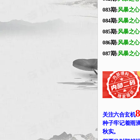
083期:
风暴之心
084期:
风暴之心
085期:
风暴之心
086期:
风暴之心
087期:
风暴之心
关注六合玄机
种子牢记着雨
秋实。