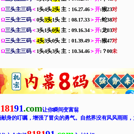
Ω
三头主三码
＜
1头4头
2头
主：16.27.46
＞
开
:猴23
对
Ω
三头主三码
＜
0头
3头
1头 主：08.17.33
＞
开
:蛇38
对
Ω
三头主三码
＜
3头1头
0头
主：09.16.34
＞
开
:龙03
对
Ω
三头主三码
＜
4头
3头0头 主：01.39.49
＞
开
:猴47
对
Ω
三头主三码
＜
1头4头3头 主：10.34.46
＞
开
:？00
未
8181
91
.com
让你瞬间变富翁
滴献身的叮嘱，增强了冒尖的勇气。自然界没有风风雨雨，