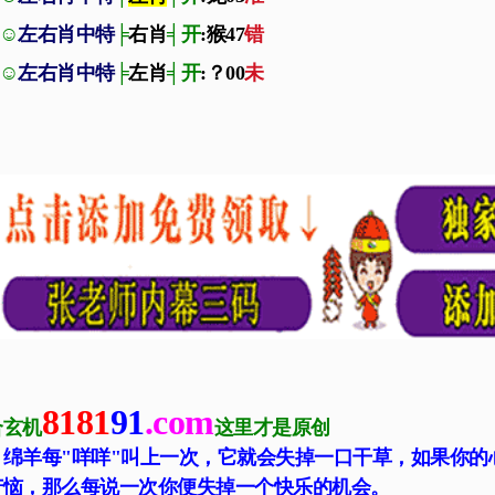
☺
左右肖中特
╞
右肖
╡
开
:猴47
错
☺
左右肖中特
╞
左肖
╡
开
:？00
未
8181
91
.com
合玄机
这里才是原创
绵羊每"咩咩"叫上一次，它就会失掉一口干草，如果你的
苦恼，那么每说一次你便失掉一个快乐的机会。