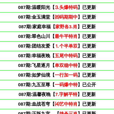
087期:温暖阳光【
⒊头爆特码
】已更新
087期:金玉满堂【
⑻码期期中
】已更新
087期:家庭幸福【
家野各3.肖
】已更新
087期:翠色山川【
最牛平特肖
】已更新
087期:团结友爱【
⒈个半单双
】已更新
087期:幸福夜晚【
五尾中特码
】已更新
087期:飞星逐月【
单双稳中特
】已更新
087期:如梦仙境【
一行加一码
】已更新
087期:九五至尊【
一码爆中特
】已公开
087期:温馨夜晚【
7.字解平特
】已更新
087期:血战苍穹【
⑷艺中特肖
】已更新
087期:正版九宫→【
绝杀三肖
】已更新