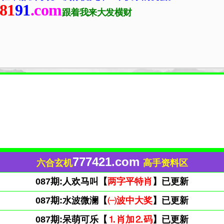
81
91
.com
跟着我来大发横财
777421.com
六合玄机
高手资料区
087期:人欢马叫【
两字平特肖
】已更新
087期:水波微澜【
㈠波中大奖
】已更新
087期:呆萌可乐【
⒈肖加⒉码
】已更新