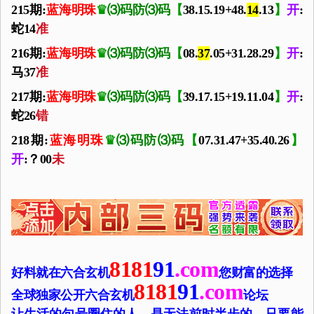
215期:
蓝海明珠
♛
⑶码防⑶码
【
38.15.19+48.
14
.13
】
开
:
蛇14
准
216期:
蓝海明珠
♛
⑶码防⑶码
【
08.
37
.05+31.28.29
】
开
:
马37
准
217期:
蓝海明珠
♛
⑶码防⑶码
【
39.17.15+19.11.04
】
开
:
蛇26
错
218期:
蓝海明珠
♛
⑶码防⑶码
【
07.31.47+35.40.26
】
开
:？00
未
8181
91
.com
好料就在六合玄机
您财富的选择
8181
91
.com
全球独家公开六合玄机
论坛