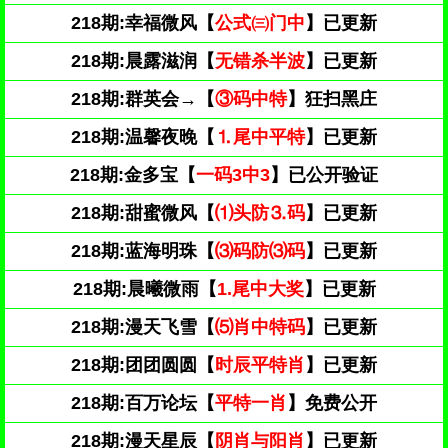
218期:幸福微风【
公式㈢门中
】已更新
218期:晨露滋润【
无错杀半波
】已更新
218期:群英会→【
③码中特
】狂扫黑庄
218期:温馨夜晚【
⒈尾中平特
】已更新
218期:金多宝【
一码3中3
】已公开验证
218期:甜蜜微风【
⑴头防⒊码
】已更新
218期:蓝海明珠【
⑶码防⑶码
】已更新
218期:晨曦微雨【
1.尾中大奖
】已更新
218期:漫天飞雪【
⑸肖中特码
】已更新
218期:团团圆圆【
时辰平特肖
】已更新
218期:百万论坛【
平特一肖
】免费公开
218期:漫天星辰【
阴肖与阳肖
】已更新