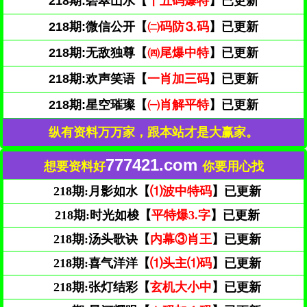
218期:碧翠山水【
十五码爆特
】已更新
218期:微信公开【
㈡码防⒊码
】已更新
218期:无敌独尊【
㈣尾爆中特
】已更新
218期:欢声笑语【
一肖加三码
】已更新
218期:星空璀璨【
㈠肖解平特
】已更新
纵有资料万万家，跟本站才是大赢家。
777421.com
想要资料好
你要用心找
218期:
月影如水【
⑴波中特码
】已更新
218期:
时光如梭【
平特爆3.字
】已更新
218期:
汤头歌诀【
内幕③肖王
】已更新
218期:
喜气洋洋【
⑴头主⑴码
】已更新
218期:
张灯结彩【
玄机大小中
】已更新