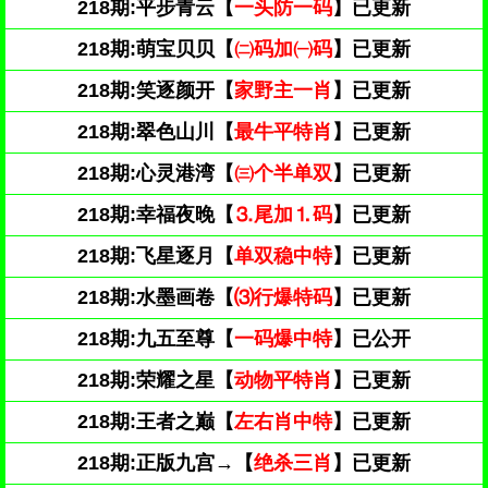
218期:平步青云【
一头防一码
】已更新
218期:萌宝贝贝【
㈡码加㈠码
】已更新
218期:笑逐颜开【
家野主一肖
】已更新
218期:翠色山川【
最牛平特肖
】已更新
218期:心灵港湾【
㈢个半单双
】已更新
218期:幸福夜晚【
⒊尾加⒈码
】已更新
218期:飞星逐月【
单双稳中特
】已更新
218期:水墨画卷【
⑶行爆特码
】已更新
218期:九五至尊【
一码爆中特
】已公开
218期:荣耀之星【
动物平特肖
】已更新
218期:王者之巅【
左右肖中特
】已更新
218期:正版九宫→【
绝杀三肖
】已更新