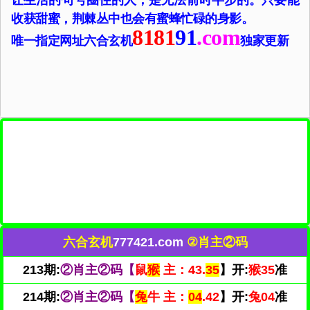
让生活的句号圈住的人，是无法前时半步的。只要能
收获甜蜜，荆棘丛中也会有蜜蜂忙碌的身影。
8181
91
.com
唯一指定网址六合玄机
独家更新
六合玄机
777421.com
②肖主②码
213期:
②肖主②码【
鼠
猴
主：43.
35
】开:
猴35
准
214期:
②肖主②码【
兔
牛 主：
04
.42
】开:
兔04
准