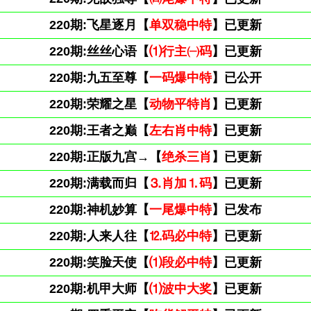
220期:飞星逐月【
单双稳中特
】已更新
220期:丝丝心语【
⑴行主㈠码
】已更新
220期:九五至尊【
一码爆中特
】已公开
220期:荣耀之星【
动物平特肖
】已更新
220期:王者之巅【
左右肖中特
】已更新
220期:正版九宫→【
绝杀三肖
】已更新
220期:满载而归【
⒊肖加⒈码
】已更新
220期:神机妙算【
一尾爆中特
】已发布
220期:人来人往【
⒓码必中特
】已更新
220期:笑脸天使【
⑴段必中特
】已更新
220期:机甲大师【
⑴波中大奖
】已更新