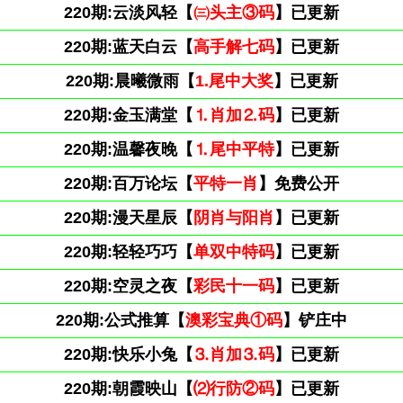
220期:云淡风轻【
㈢头主③码
】已更新
220期:蓝天白云【
高手解七码
】已更新
220期:晨曦微雨【
1.尾中大奖
】已更新
220期:金玉满堂【
⒈肖加⒉码
】已更新
220期:温馨夜晚【
⒈尾中平特
】已更新
220期:百万论坛【
平特一肖
】免费公开
220期:漫天星辰【
阴肖与阳肖
】已更新
220期:轻轻巧巧【
单双中特码
】已更新
220期:空灵之夜【
彩民十一码
】已更新
220期:公式推算【
澳彩宝典①码
】铲庄中
220期:快乐小兔【
⒊肖加⒊码
】已更新
220期:朝霞映山【
⑵行防②码
】已更新