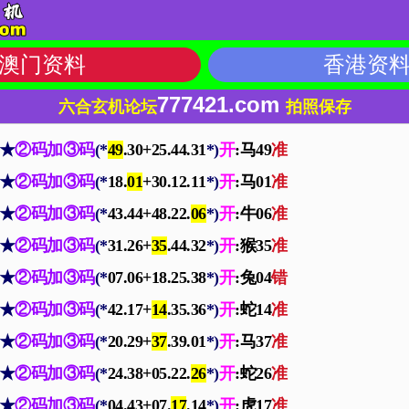
澳门资料
香港资
777421.com
六合玄机论坛
拍照保存
★
②码加③码
(*
49
.30+25.44.31
*)
开
:马49
准
★
②码加③码
(*
18.
01
+30.12.11
*)
开
:马01
准
★
②码加③码
(*
43.44+48.22.
06
*)
开
:牛06
准
★
②码加③码
(*
31.26+
35
.44.32
*)
开
:猴35
准
★
②码加③码
(*
07.06+18.25.38
*)
开
:兔04
错
★
②码加③码
(*
42.17+
14
.35.36
*)
开
:蛇14
准
★
②码加③码
(*
20.29+
37
.39.01
*)
开
:马37
准
★
②码加③码
(*
24.38+05.22.
26
*)
开
:蛇26
准
★
②码加③码
(*
04.43+07.
17
.14
*)
开
:虎17
准