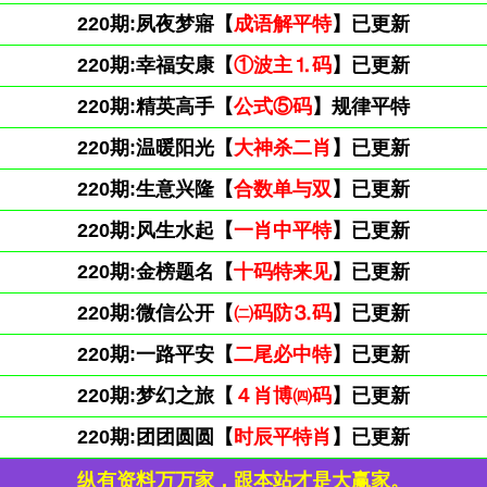
220期:夙夜梦寤【
成语解平特
】已更新
220期:幸福安康【
①波主⒈码
】已更新
220期:精英高手【
公式⑤码
】规律平特
220期:温暖阳光【
大神杀二肖
】已更新
220期:生意兴隆【
合数单与双
】已更新
220期:风生水起【
一肖中平特
】已更新
220期:金榜题名【
十码特来见
】已更新
220期:微信公开【
㈡码防⒊码
】已更新
220期:一路平安【
二尾必中特
】已更新
220期:梦幻之旅【
４肖博㈣码
】已更新
220期:团团圆圆【
时辰平特肖
】已更新
纵有资料万万家，跟本站才是大赢家。